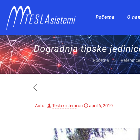
Početna
O na
Dogradnja tipske jedinic
Početna
Reference
Autor
Tesla sistemi
on
april 6, 2019