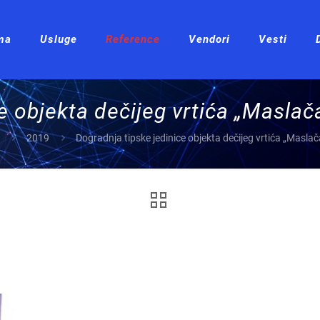
ma
Usluge
Reference
Vendori
Vesti
e objekta dečijeg vrtića „Maslač
2019
Dogradnja tipske jedinice objekta dečijeg vrtića „Maslač