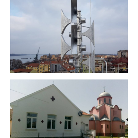
Sistem za javno obaveštavanje i
uzbunjivanje stanovništva i drugih
subjekata sistema zaštite i
spasavanja na teritoriji grada
Smedereva
Sanacija zdravstvene ambulante u
Radenkoviću