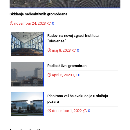
Skidanje radioaktivnih gromobrana
novembar 24, 2023
0
Radovi na novoj zgradi Instituta
“BioSense”
maj 8, 2023
0
Radioaktivni gromobrani
april 5, 2023
0
Planirana vežba evakuacije u slučaju
požara
decembar 1, 2022
0