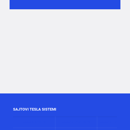
SAJTOVI TESLA SISTEMI
www.alarmi.rs
www.audio.co.rs
www.automatizaci