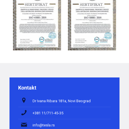
Kontakt
Dr Ivana Ribara 181a, Novi Beograd
+381 11/711-45-35
info@tesla.rs