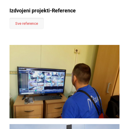
Izdvojeni projekti-Reference
Sve reference
Urađen sistem tehničke zaštite,
sistem dojave požara i sistem
praćenja temperature i vlažnosti
preko KNX instalacija u muzeju „Sava
Šumanović“ u Šidu