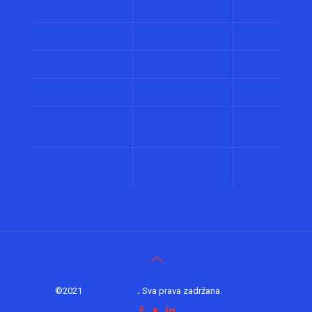
www.control.co.rs
www.displeji.co.rs
www.solarni-siste
www.energetika.co.rs
www.preventiva.co.rs
www.merenja.
www.energija.co.rs
www.faradej.co.rs
www.gromobrani
www.industrija.co.rs
www.interfoni.rs
www.sirene.c
www.procena-
www.kamere.co.rs
www.gradnja.
rizika.co.rs
www.bolnick
www.perimetar.co.rs
www.pozar.co.rs
sistemi.co.
©2021
Tesla sistemi
.
Sva prava zadržana.
sitemap