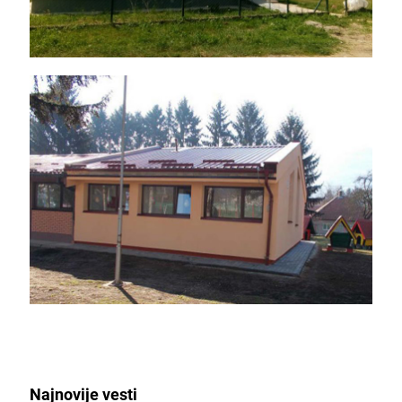
Dogradnja tipske jedinice objekta
dečijeg vrtića „Maslačak“ u Sevojnu,
grad Užice
Najnovije vesti