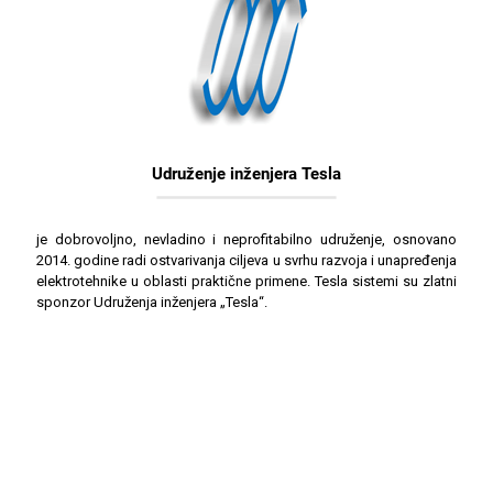
Udruženje inženjera Tesla
je dobrovoljno, nevladino i neprofitabilno udruženje, osnovano
2014. godine radi ostvarivanja ciljeva u svrhu razvoja i unapređenja
elektrotehnike u oblasti praktične primene. Tesla sistemi su zlatni
sponzor Udruženja inženjera „Tesla“.