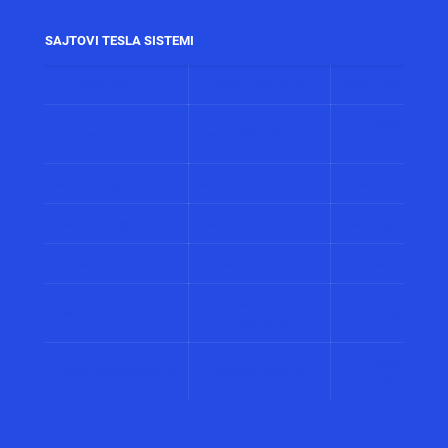
SAJTOVI TESLA SISTEMI
www.alarmi.rs
www.audio.co.rs
www.automatizacij
www.solarni
www.control.co.rs
www.displeji.co.rs
sistemi.co.r
www.energetika.co.rs
www.preventiva.co.rs
www.merenja.c
www.energija.co.rs
www.faradej.co.rs
www.gromobrani.
www.industrija.co.rs
www.interfoni.rs
www.sirene.co
www.procena-
www.kamere.co.rs
www.gradnja.co
rizika.co.rs
www.bolnicki
www.perimetar.co.rs
www.pozar.co.rs
sistemi.co.r