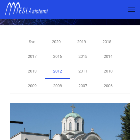
2012
Sve
2020
2019
2018
2017
2016
2015
2014
2013
2012
2011
2010
2009
2008
2007
2006