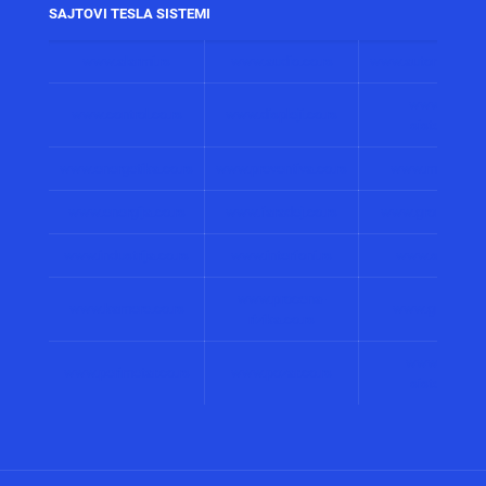
SAJTOVI TESLA SISTEMI
www.alarmi.rs
www.audio.co.rs
www.automatizacij
www.solarni
www.control.co.rs
www.displeji.co.rs
sistemi.co.r
www.energetika.co.rs
www.preventiva.co.rs
www.merenja.c
www.energija.co.rs
www.faradej.co.rs
www.gromobrani.
www.industrija.co.rs
www.interfoni.rs
www.sirene.co
www.procena-
www.kamere.co.rs
www.gradnja.co
rizika.co.rs
www.bolnicki
www.perimetar.co.rs
www.pozar.co.rs
sistemi.co.r