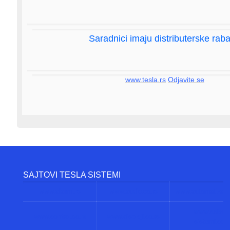
Saradnici imaju distributerske raba
www.tesla.rs
Odjavite se
SAJTOVI TESLA SISTEMI
www.alarmi.rs
www.audio.co.rs
www.automatizacij
www.solarni
www.control.co.rs
www.displeji.co.rs
sistemi.co.r