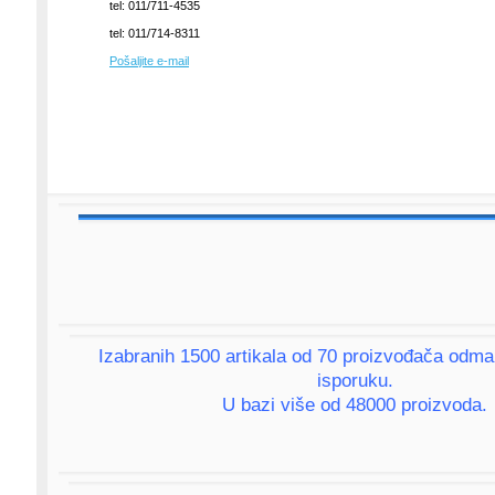
tel: 011/711-4535
tel: 011/714-8311
Pošaljite e-mail
Izabranih 1500 artikala od 70 proizvođača odm
isporuku.
U bazi više od 48000 proizvoda.