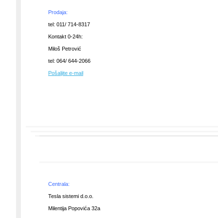
Prodaja:
tel: 011/ 714-8317
Kontakt 0-24h:
Miloš Petrović
tel: 064/ 644-2066
Pošaljite e-mail
Centrala:
Tesla sistemi d.o.o.
Milentija Popovića 32a