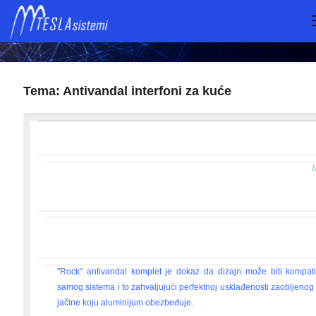
Informator br.9
Tema: Antivandal interfoni za kuće
"Rock" antivandal komplet je dokaz da dizajn može biti kompat
samog sistema i to zahvaljujući perfektnoj usklađenosti zaobljenog 
jačine koju aluminijum obezbeđuje.