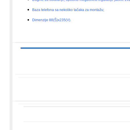
Baza telefona sa nekoliko tačaka za montažu;
Dimenzije 88(Š)x235(V).