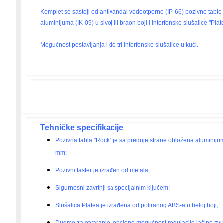
Komplet se sastoji od antivandal vodootporne (IP-66) pozivne table
aluminijuma (IK-09) u sivoj ili braon boji i interfonske slušalice "Plat
Mogućnost postavljanja i do tri interfonske slušalice u kući.
Tehničke specifikacije
Pozivna tabla "Rock" je sa prednje strane obložena aluminiju
mm;
Pozivni taster je izrađen od metala;
Sigurnosni zavrtnji sa specijalnim ključem;
Slušalica Platea je izrađena od poliranog ABS-a u beloj boji;
Dugme za otvaranje, opciono mogućnost regulacije jačine zvu