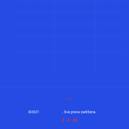
www.energetika.co.rs
www.preventiva.co.rs
www.merenja.c
www.energija.co.rs
www.faradej.co.rs
www.gromobrani.
www.industrija.co.rs
www.interfoni.rs
www.sirene.co
www.procena-
www.kamere.co.rs
www.gradnja.co
rizika.co.rs
www.bolnicki
www.perimetar.co.rs
www.pozar.co.rs
sistemi.co.r
©2021
Tesla sistemi
.
Sva prava zadržana.
sitemap