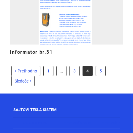
Informator br.31
Prethodno
1
…
3
4
5
Sledeće
SAJTOVI TESLA SISTEMI
www.alarmi.rs
www.audio.co.rs
www.automatizacij