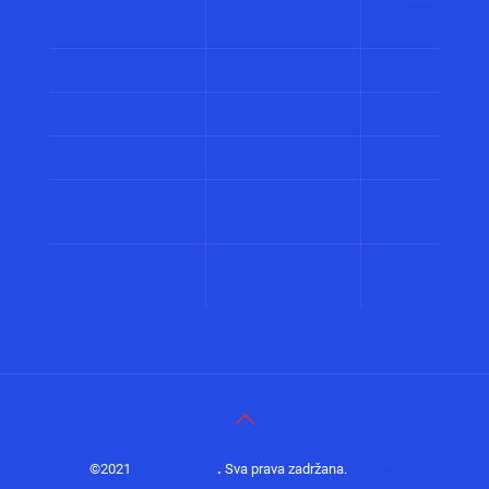
www.solarni
www.control.co.rs
www.displeji.co.rs
sistemi.co.r
www.energetika.co.rs
www.preventiva.co.rs
www.merenja.c
www.energija.co.rs
www.faradej.co.rs
www.gromobrani.
www.industrija.co.rs
www.interfoni.rs
www.sirene.co
www.procena-
www.kamere.co.rs
www.gradnja.co
rizika.co.rs
www.bolnicki
www.perimetar.co.rs
www.pozar.co.rs
sistemi.co.r
©2021
Tesla sistemi
.
Sva prava zadržana.
sitemap