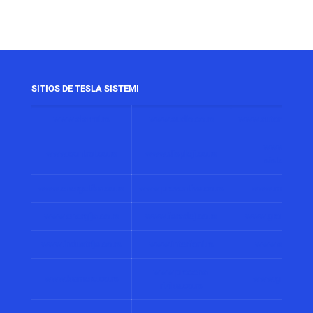
SITIOS DE TESLA SISTEMI
www.alarmi.rs
www.audio.co.rs
www.automatizacij
www.solarni
www.control.co.rs
www.displeji.co.rs
sistemi.co.r
www.energetika.co.rs
www.preventiva.co.rs
www.merenja.c
www.energija.co.rs
www.faradej.co.rs
www.gromobrani.
www.industrija.co.rs
www.interfoni.rs
www.sirene.co
www.procena-
www.kamere.co.rs
www.gradnja.co
rizika.co.rs